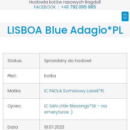
Hodowla kotów rasowych Ragdoll
FACEBOOK
+48
792 095 985
Nasze Ragdolle
LISBOA Blue Adagio*PL
Status:
Sprzedany do hodowli
Płeć:
Kotka
Matka
IC PAOLA Somisiowy Lasek*PL
Ojciec:
IC SAN Little Blessings*SK – na
emeryturze :)
Data
19.07.2023