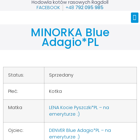
Hodowla kotów rasowych Ragdoll
FACEBOOK
+48
792 095 985
Nasze Ragdolle
MINORKA Blue
Adagio*PL
Status:
Sprzedany
Płeć:
Kotka
Matka
LENA Kocie Pyszczki*PL – na
emeryturze :)
Ojciec:
DENVER Blue Adagio*PL – na
emeryturze :)