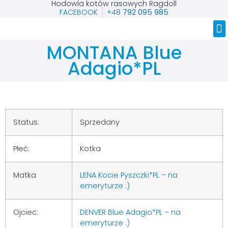
Hodowla kotów rasowych Ragdoll
FACEBOOK
+48
792 095 985
Nasze Ragdolle
MONTANA Blue
Adagio*PL
Status:
Sprzedany
Płeć:
Kotka
Matka
LENA Kocie Pyszczki*PL – na
emeryturze :)
Ojciec:
DENVER Blue Adagio*PL – na
emeryturze :)