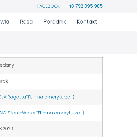
FACEBOOK
+48
792 095 985
wla
Rasa
Poradnik
Kontakt
zedany
urek
CJA Ragatta*PL – na emeryturze :)
IO Silent-Water*PL – na emeryturze :)
8.2020