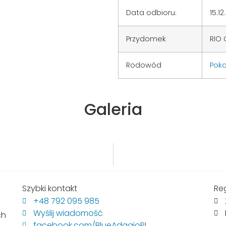
Data odbioru:
15.1
Przydomek
RIO 
Rodowód
Pok
Galeria
Szybki kontakt
Re
+48 792 095 985
Wyślij wiadomość
ch
facebook.com/BlueAdagioPL