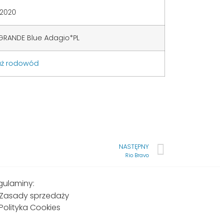
2.2020
GRANDE Blue Adagio*PL
aż rodowód
NASTĘPNY
Rio Bravo
gulaminy:
Zasady sprzedaży
Polityka Cookies