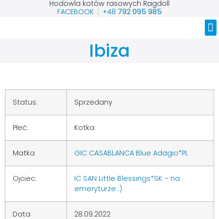
Hodowla kotów rasowych Ragdoll
FACEBOOK
+48
792 095 985
Nasze Ragdolle
Ibiza
Status:
Sprzedany
Płeć:
Kotka
Matka
GIC CASABLANCA Blue Adagio*PL
Ojciec:
IC SAN Little Blessings*SK – na
emeryturze :)
Data
28.09.2022