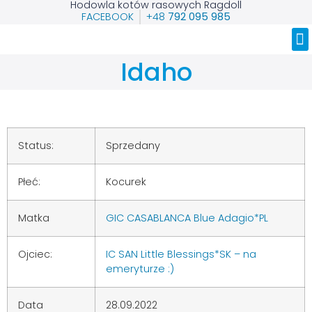
Hodowla kotów rasowych Ragdoll
FACEBOOK
+48
792 095 985
Nasze Ragdolle
Idaho
Status:
Sprzedany
Płeć:
Kocurek
Matka
GIC CASABLANCA Blue Adagio*PL
Ojciec:
IC SAN Little Blessings*SK – na
emeryturze :)
Data
28.09.2022