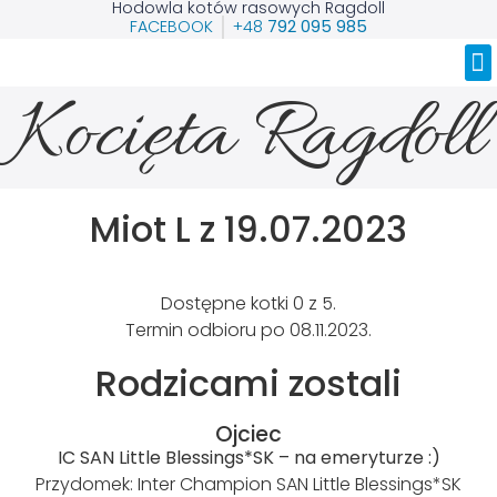
Hodowla kotów rasowych Ragdoll
FACEBOOK
+48
792 095 985
Nasze Ragdolle
Kocięta Ragdoll
Miot L z 19.07.2023
Dostępne kotki 0 z 5.
Termin odbioru po 08.11.2023.
Rodzicami zostali
Ojciec
IC SAN Little Blessings*SK – na emeryturze :)
Przydomek: Inter Champion SAN Little Blessings*SK